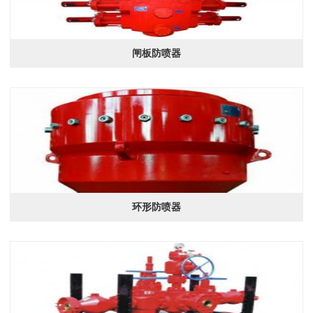
闸板防喷器
环形防喷器